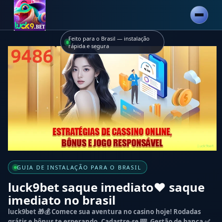
Feito para o Brasil — instalação
rápida e segura
GUIA DE INSTALAÇÃO PARA O BRASIL
luck9bet saque imediato❤️ saque
imediato no brasil
luck9bet 🎁💰 Comece sua aventura no casino hoje! Rodadas
grátis e bônus te esperando. Cadastre-se 🎰. Gestão de banca ✅.