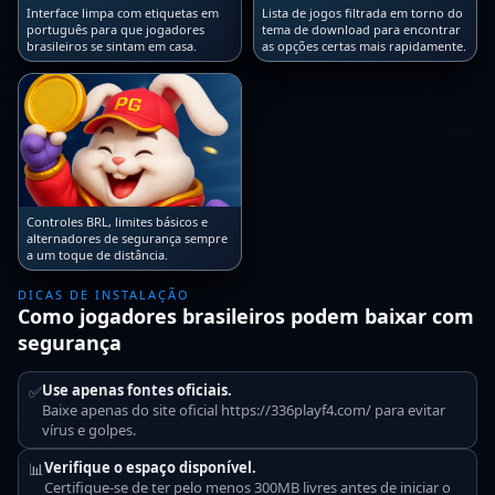
Interface limpa com etiquetas em
Lista de jogos filtrada em torno do
português para que jogadores
tema de download para encontrar
brasileiros se sintam em casa.
as opções certas mais rapidamente.
Controles BRL, limites básicos e
alternadores de segurança sempre
a um toque de distância.
DICAS DE INSTALAÇÃO
Como jogadores brasileiros podem baixar com
segurança
Use apenas fontes oficiais.
✅
Baixe apenas do site oficial https://336playf4.com/ para evitar
vírus e golpes.
Verifique o espaço disponível.
📊
Certifique-se de ter pelo menos 300MB livres antes de iniciar o