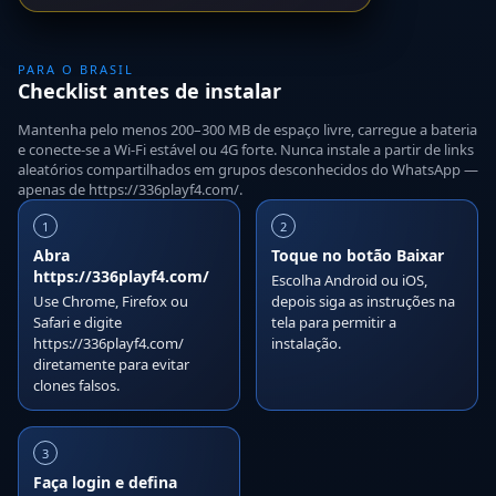
PARA O BRASIL
Checklist antes de instalar
Mantenha pelo menos 200–300 MB de espaço livre, carregue a bateria
e conecte-se a Wi‑Fi estável ou 4G forte. Nunca instale a partir de links
aleatórios compartilhados em grupos desconhecidos do WhatsApp —
apenas de https://336playf4.com/.
1
2
Abra
Toque no botão Baixar
https://336playf4.com/
Escolha Android ou iOS,
Use Chrome, Firefox ou
depois siga as instruções na
Safari e digite
tela para permitir a
https://336playf4.com/
instalação.
diretamente para evitar
clones falsos.
3
Faça login e defina