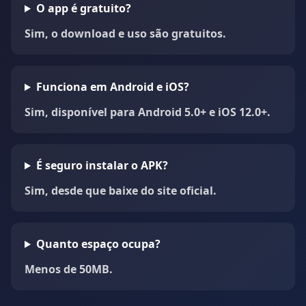
O app é gratuito?
Sim, o download e uso são gratuitos.
Funciona em Android e iOS?
Sim, disponível para Android 5.0+ e iOS 12.0+.
É seguro instalar o APK?
Sim, desde que baixe do site oficial.
Quanto espaço ocupa?
Menos de 50MB.