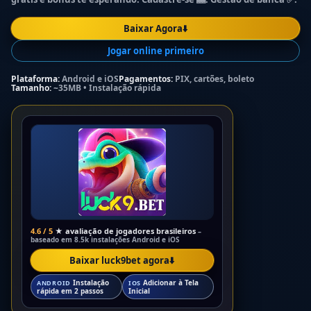
Baixar Agora
⬇️
Jogar online primeiro
Plataforma:
Android e iOS
Pagamentos:
PIX, cartões, boleto
Tamanho:
~35MB • Instalação rápida
4.6 / 5
★ avaliação de jogadores brasileiros
–
baseado em 8.5k instalações Android e iOS
Baixar luck9bet agora
⬇️
Instalação
Adicionar à Tela
ANDROID
IOS
rápida em 2 passos
Inicial